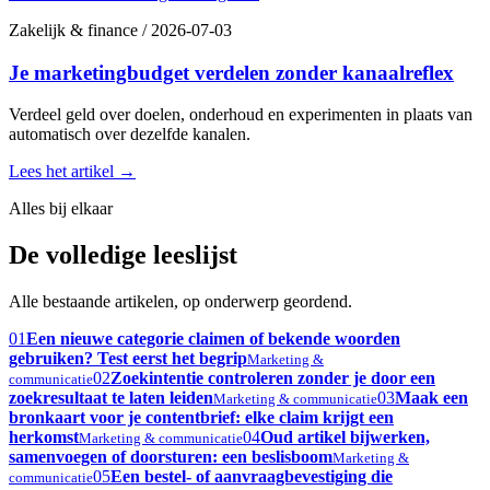
Zakelijk & finance
/
2026-07-03
Je marketingbudget verdelen zonder kanaalreflex
Verdeel geld over doelen, onderhoud en experimenten in plaats van
automatisch over dezelfde kanalen.
Lees het artikel
→
Alles bij elkaar
De volledige leeslijst
Alle bestaande artikelen, op onderwerp geordend.
01
Een nieuwe categorie claimen of bekende woorden
gebruiken? Test eerst het begrip
Marketing &
02
Zoekintentie controleren zonder je door een
communicatie
zoekresultaat te laten leiden
03
Maak een
Marketing & communicatie
bronkaart voor je contentbrief: elke claim krijgt een
herkomst
04
Oud artikel bijwerken,
Marketing & communicatie
samenvoegen of doorsturen: een beslisboom
Marketing &
05
Een bestel- of aanvraagbevestiging die
communicatie