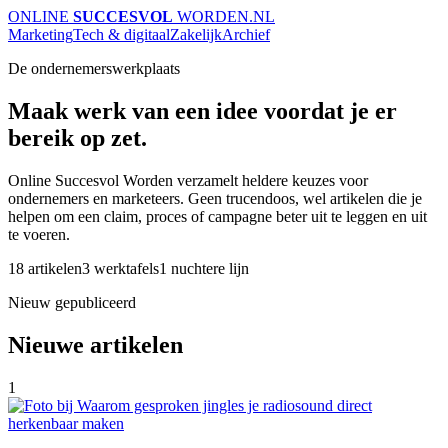
ONLINE
SUCCESVOL
WORDEN
.NL
Marketing
Tech & digitaal
Zakelijk
Archief
De ondernemerswerkplaats
Maak werk van een idee voordat je er
bereik op zet.
Online Succesvol Worden verzamelt heldere keuzes voor
ondernemers en marketeers. Geen trucendoos, wel artikelen die je
helpen om een claim, proces of campagne beter uit te leggen en uit
te voeren.
18 artikelen
3 werktafels
1 nuchtere lijn
Nieuw gepubliceerd
Nieuwe artikelen
1