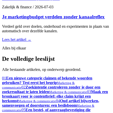
Zakelijk & finance
/
2026-07-03
Je marketingbudget verdelen zonder kanaalreflex
Verdeel geld over doelen, onderhoud en experimenten in plaats van
automatisch over dezelfde kanalen.
Lees het artikel
→
Alles bij elkaar
De volledige leeslijst
Alle bestaande artikelen, op onderwerp geordend.
01
Een nieuwe categorie claimen of bekende woorden
gebruiken? Test eerst het begrip
Marketing &
02
Zoekintentie controleren zonder je door een
communicatie
zoekresultaat te laten leiden
03
Maak een
Marketing & communicatie
bronkaart voor je contentbrief: elke claim krijgt een
herkomst
04
Oud artikel bijwerken,
Marketing & communicatie
samenvoegen of doorsturen: een beslisboom
Marketing &
05
Een bestel- of aanvraagbevestiging die
communicatie