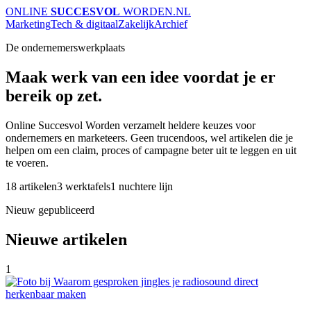
ONLINE
SUCCESVOL
WORDEN
.NL
Marketing
Tech & digitaal
Zakelijk
Archief
De ondernemerswerkplaats
Maak werk van een idee voordat je er
bereik op zet.
Online Succesvol Worden verzamelt heldere keuzes voor
ondernemers en marketeers. Geen trucendoos, wel artikelen die je
helpen om een claim, proces of campagne beter uit te leggen en uit
te voeren.
18 artikelen
3 werktafels
1 nuchtere lijn
Nieuw gepubliceerd
Nieuwe artikelen
1