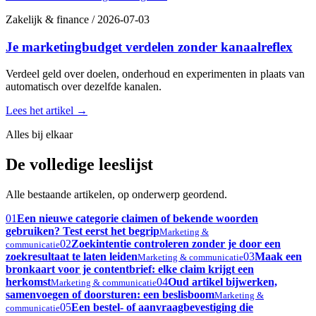
Zakelijk & finance
/
2026-07-03
Je marketingbudget verdelen zonder kanaalreflex
Verdeel geld over doelen, onderhoud en experimenten in plaats van
automatisch over dezelfde kanalen.
Lees het artikel
→
Alles bij elkaar
De volledige leeslijst
Alle bestaande artikelen, op onderwerp geordend.
01
Een nieuwe categorie claimen of bekende woorden
gebruiken? Test eerst het begrip
Marketing &
02
Zoekintentie controleren zonder je door een
communicatie
zoekresultaat te laten leiden
03
Maak een
Marketing & communicatie
bronkaart voor je contentbrief: elke claim krijgt een
herkomst
04
Oud artikel bijwerken,
Marketing & communicatie
samenvoegen of doorsturen: een beslisboom
Marketing &
05
Een bestel- of aanvraagbevestiging die
communicatie