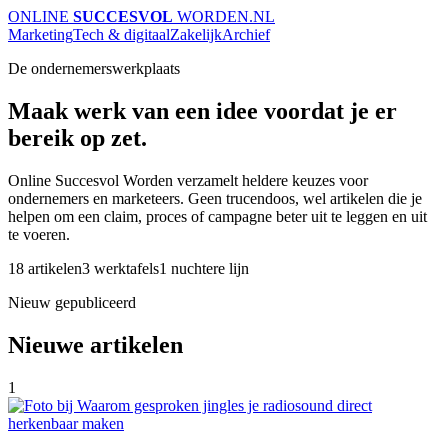
ONLINE
SUCCESVOL
WORDEN
.NL
Marketing
Tech & digitaal
Zakelijk
Archief
De ondernemerswerkplaats
Maak werk van een idee voordat je er
bereik op zet.
Online Succesvol Worden verzamelt heldere keuzes voor
ondernemers en marketeers. Geen trucendoos, wel artikelen die je
helpen om een claim, proces of campagne beter uit te leggen en uit
te voeren.
18 artikelen
3 werktafels
1 nuchtere lijn
Nieuw gepubliceerd
Nieuwe artikelen
1