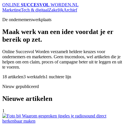
ONLINE
SUCCESVOL
WORDEN
.NL
Marketing
Tech & digitaal
Zakelijk
Archief
De ondernemerswerkplaats
Maak werk van een idee voordat je er
bereik op zet.
Online Succesvol Worden verzamelt heldere keuzes voor
ondernemers en marketeers. Geen trucendoos, wel artikelen die je
helpen om een claim, proces of campagne beter uit te leggen en uit
te voeren.
18 artikelen
3 werktafels
1 nuchtere lijn
Nieuw gepubliceerd
Nieuwe artikelen
1