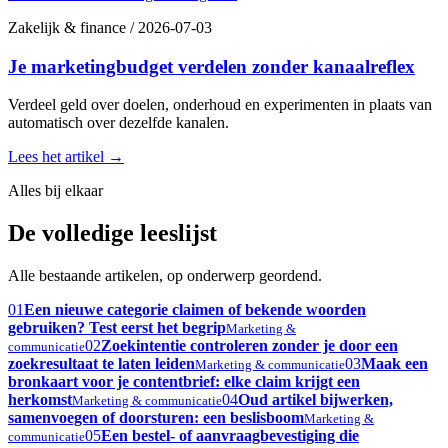
Zakelijk & finance
/
2026-07-03
Je marketingbudget verdelen zonder kanaalreflex
Verdeel geld over doelen, onderhoud en experimenten in plaats van
automatisch over dezelfde kanalen.
Lees het artikel
→
Alles bij elkaar
De volledige leeslijst
Alle bestaande artikelen, op onderwerp geordend.
01
Een nieuwe categorie claimen of bekende woorden
gebruiken? Test eerst het begrip
Marketing &
02
Zoekintentie controleren zonder je door een
communicatie
zoekresultaat te laten leiden
03
Maak een
Marketing & communicatie
bronkaart voor je contentbrief: elke claim krijgt een
herkomst
04
Oud artikel bijwerken,
Marketing & communicatie
samenvoegen of doorsturen: een beslisboom
Marketing &
05
Een bestel- of aanvraagbevestiging die
communicatie