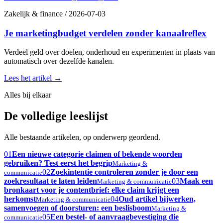
Zakelijk & finance
/
2026-07-03
Je marketingbudget verdelen zonder kanaalreflex
Verdeel geld over doelen, onderhoud en experimenten in plaats van
automatisch over dezelfde kanalen.
Lees het artikel
→
Alles bij elkaar
De volledige leeslijst
Alle bestaande artikelen, op onderwerp geordend.
01
Een nieuwe categorie claimen of bekende woorden
gebruiken? Test eerst het begrip
Marketing &
02
Zoekintentie controleren zonder je door een
communicatie
zoekresultaat te laten leiden
03
Maak een
Marketing & communicatie
bronkaart voor je contentbrief: elke claim krijgt een
herkomst
04
Oud artikel bijwerken,
Marketing & communicatie
samenvoegen of doorsturen: een beslisboom
Marketing &
05
Een bestel- of aanvraagbevestiging die
communicatie