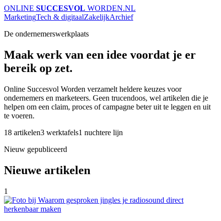
ONLINE
SUCCESVOL
WORDEN
.NL
Marketing
Tech & digitaal
Zakelijk
Archief
De ondernemerswerkplaats
Maak werk van een idee voordat je er
bereik op zet.
Online Succesvol Worden verzamelt heldere keuzes voor
ondernemers en marketeers. Geen trucendoos, wel artikelen die je
helpen om een claim, proces of campagne beter uit te leggen en uit
te voeren.
18 artikelen
3 werktafels
1 nuchtere lijn
Nieuw gepubliceerd
Nieuwe artikelen
1