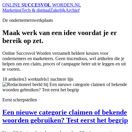
ONLINE
SUCCESVOL
WORDEN
.NL
Marketing
Tech & digitaal
Zakelijk
Archief
De ondernemerswerkplaats
Maak werk van een idee voordat je er
bereik op zet.
Online Succesvol Worden verzamelt heldere keuzes voor
ondernemers en marketeers. Geen trucendoos, wel artikelen die je
helpen om een claim, proces of campagne beter uit te leggen en uit
te voeren.
18 artikelen
3 werktafels
1 nuchtere lijn
Eerst scherpstellen
Een nieuwe categorie claimen of bekende
woorden gebruiken? Test eerst het begrip