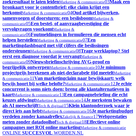
zoekresultaat te laten leiden
03
Maak een
Marketing & communicatie
bronkaart voor je contentbrief: elke claim krijgt een
herkomst
04
Oud artikel bijwerken,
Marketing & communicatie
samenvoegen of doorsturen: een beslisboom
Marketing &
05
Een bestel- of aanvraagbevestiging die
communicatie
vervolgvragen voorkomt
Marketing &
06
Foutmeldingen in formulieren die mensen echt
communicatie
helpen herstellen
07
Een
Marketing & communicatie
marketingdashboard met vijf cijfers die beslissingen
ondersteunen
08
Trage werklaptop? Stel
Marketing & communicatie
eerst een diagnose voordat je vervangt
Marketing &
09
Nieuwsbriefinschrijving AVG-proof en
communicatie
begrijpelijk ontwerpen
10
Je minimum
Marketing & communicatie
projectprijs berekenen als niet-declarabele tijd meetelt
Marketing
11
Van marketingclaim naar bewijskaart: welk
& communicatie
bewijs hoort bij welke belofte?
12
Je echte
Marketing & communicatie
concurrent is soms niets doen: breng alle klantalternatieven in
kaart
13
Een campagnebriefing die echt
Marketing & communicatie
keuzes afdwingt
14
Je merkstem bewaken
Marketing & communicatie
als AI meeschrijft
15
Klein klantonderzoek waar je
Tech & digitaal
direct iets aan hebt
16
Je marketingbudget
Marketing & communicatie
verdelen zonder kanaalreflex
17
Webprestaties
Zakelijk & finance
meten zonder datadoolhof
18
Effectieve online
Tech & digitaal
campagnes met ROI online marketing
Marketing & communicatie
ONLINE
SUCCESVOL
WORDEN
.NL