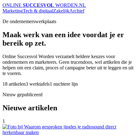
ONLINE
SUCCESVOL
WORDEN
.NL
Marketing
Tech & digitaal
Zakelijk
Archief
De ondernemerswerkplaats
Maak werk van een idee voordat je er
bereik op zet.
Online Succesvol Worden verzamelt heldere keuzes voor
ondernemers en marketeers. Geen trucendoos, wel artikelen die je
helpen om een claim, proces of campagne beter uit te leggen en uit
te voeren.
18 artikelen
3 werktafels
1 nuchtere lijn
Nieuw gepubliceerd
Nieuwe artikelen
1