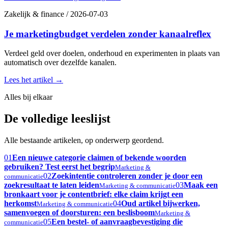
Zakelijk & finance
/
2026-07-03
Je marketingbudget verdelen zonder kanaalreflex
Verdeel geld over doelen, onderhoud en experimenten in plaats van
automatisch over dezelfde kanalen.
Lees het artikel
→
Alles bij elkaar
De volledige leeslijst
Alle bestaande artikelen, op onderwerp geordend.
01
Een nieuwe categorie claimen of bekende woorden
gebruiken? Test eerst het begrip
Marketing &
02
Zoekintentie controleren zonder je door een
communicatie
zoekresultaat te laten leiden
03
Maak een
Marketing & communicatie
bronkaart voor je contentbrief: elke claim krijgt een
herkomst
04
Oud artikel bijwerken,
Marketing & communicatie
samenvoegen of doorsturen: een beslisboom
Marketing &
05
Een bestel- of aanvraagbevestiging die
communicatie