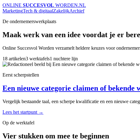
ONLINE
SUCCESVOL
WORDEN
.NL
Marketing
Tech & digitaal
Zakelijk
Archief
De ondernemerswerkplaats
Maak werk van een idee voordat je er berei
Online Succesvol Worden verzamelt heldere keuzes voor ondernemers en
18 artikelen
3 werktafels
1 nuchtere lijn
Eerst scherpstellen
Een nieuwe categorie claimen of bekende w
Vergelijk bestaande taal, een scherpe kwalificatie en een nieuwe cat
Lees het startpunt
→
Op de werktafel
Vier stukken om mee te beginnen