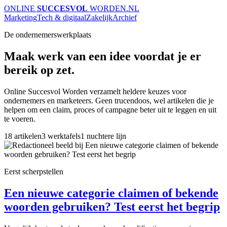
ONLINE
SUCCESVOL
WORDEN
.NL
Marketing
Tech & digitaal
Zakelijk
Archief
De ondernemerswerkplaats
Maak werk van een idee voordat je er
bereik op zet.
Online Succesvol Worden verzamelt heldere keuzes voor
ondernemers en marketeers. Geen trucendoos, wel artikelen die je
helpen om een claim, proces of campagne beter uit te leggen en uit
te voeren.
18 artikelen
3 werktafels
1 nuchtere lijn
Eerst scherpstellen
Een nieuwe categorie claimen of bekende
woorden gebruiken? Test eerst het begrip