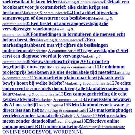
zoekresultaat te laten leiden
03
Maak een
Marketing & communicatie
bronkaart voor je contentbrief: elke claim krijgt een
herkomst
04
Oud artikel bijwerken,
Marketing & communicatie
samenvoegen of doorsturen: een beslisboom
Marketing &
05
Een bestel- of aanvraagbevestiging die
communicatie
vervolgvragen voorkomt
Marketing &
06
Foutmeldingen in formulieren die mensen echt
communicatie
helpen herstellen
07
Een
Marketing & communicatie
marketingdashboard met vijf cijfers die beslissingen
ondersteunen
08
Trage werklaptop? Stel
Marketing & communicatie
eerst een diagnose voordat je vervangt
Marketing &
09
Nieuwsbriefinschrijving AVG-proof en
communicatie
begrijpelijk ontwerpen
10
Je minimum
Marketing & communicatie
projectprijs berekenen als niet-declarabele tijd meetelt
Marketing
11
Van marketingclaim naar bewijskaart: welk
& communicatie
bewijs hoort bij welke belofte?
12
Je echte
Marketing & communicatie
concurrent is soms niets doen: breng alle klantalternatieven in
kaart
13
Een campagnebriefing die echt
Marketing & communicatie
keuzes afdwingt
14
Je merkstem bewaken
Marketing & communicatie
als AI meeschrijft
15
Klein klantonderzoek waar je
Tech & digitaal
direct iets aan hebt
16
Je marketingbudget
Marketing & communicatie
verdelen zonder kanaalreflex
17
Webprestaties
Zakelijk & finance
meten zonder datadoolhof
18
Effectieve online
Tech & digitaal
campagnes met ROI online marketing
Marketing & communicatie
ONLINE
SUCCESVOL
WORDEN
.NL