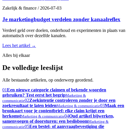
Zakelijk & finance
/
2026-07-03
Je marketingbudget verdelen zonder kanaalreflex
Verdeel geld over doelen, onderhoud en experimenten in plaats van
automatisch over dezelfde kanalen.
Lees het artikel
→
Alles bij elkaar
De volledige leeslijst
Alle bestaande artikelen, op onderwerp geordend.
01
Een nieuwe categorie claimen of bekende woorden
gebruiken? Test eerst het begrip
Marketing &
02
Zoekintentie controleren zonder je door een
communicatie
zoekresultaat te laten leiden
03
Maak een
Marketing & communicatie
bronkaart voor je contentbrief: elke claim krijgt een
herkomst
04
Oud artikel bijwerken,
Marketing & communicatie
samenvoegen of doorsturen: een beslisboom
Marketing &
05
Een bestel- of aanvraagbevestiging die
communicatie