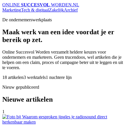
ONLINE
SUCCESVOL
WORDEN
.NL
Marketing
Tech & digitaal
Zakelijk
Archief
De ondernemerswerkplaats
Maak werk van een idee voordat je er
bereik op zet.
Online Succesvol Worden verzamelt heldere keuzes voor
ondernemers en marketeers. Geen trucendoos, wel artikelen die je
helpen om een claim, proces of campagne beter uit te leggen en uit
te voeren.
18 artikelen
3 werktafels
1 nuchtere lijn
Nieuw gepubliceerd
Nieuwe artikelen
1