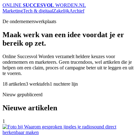
ONLINE
SUCCESVOL
WORDEN
.NL
Marketing
Tech & digitaal
Zakelijk
Archief
De ondernemerswerkplaats
Maak werk van een idee voordat je er
bereik op zet.
Online Succesvol Worden verzamelt heldere keuzes voor
ondernemers en marketeers. Geen trucendoos, wel artikelen die je
helpen om een claim, proces of campagne beter uit te leggen en uit
te voeren.
18 artikelen
3 werktafels
1 nuchtere lijn
Nieuw gepubliceerd
Nieuwe artikelen
1