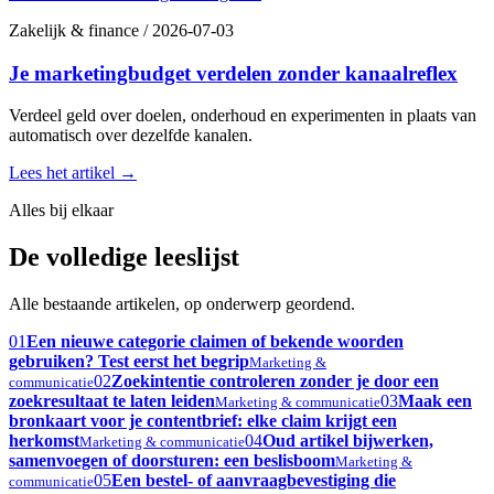
Zakelijk & finance
/
2026-07-03
Je marketingbudget verdelen zonder kanaalreflex
Verdeel geld over doelen, onderhoud en experimenten in plaats van
automatisch over dezelfde kanalen.
Lees het artikel
→
Alles bij elkaar
De volledige leeslijst
Alle bestaande artikelen, op onderwerp geordend.
01
Een nieuwe categorie claimen of bekende woorden
gebruiken? Test eerst het begrip
Marketing &
02
Zoekintentie controleren zonder je door een
communicatie
zoekresultaat te laten leiden
03
Maak een
Marketing & communicatie
bronkaart voor je contentbrief: elke claim krijgt een
herkomst
04
Oud artikel bijwerken,
Marketing & communicatie
samenvoegen of doorsturen: een beslisboom
Marketing &
05
Een bestel- of aanvraagbevestiging die
communicatie