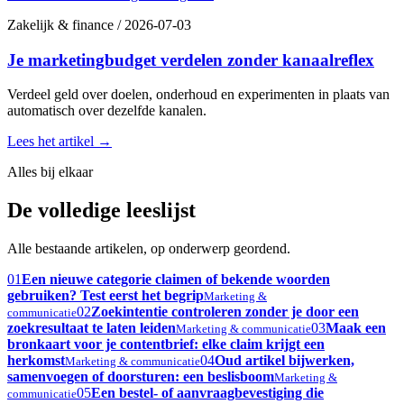
Zakelijk & finance
/
2026-07-03
Je marketingbudget verdelen zonder kanaalreflex
Verdeel geld over doelen, onderhoud en experimenten in plaats van
automatisch over dezelfde kanalen.
Lees het artikel
→
Alles bij elkaar
De volledige leeslijst
Alle bestaande artikelen, op onderwerp geordend.
01
Een nieuwe categorie claimen of bekende woorden
gebruiken? Test eerst het begrip
Marketing &
02
Zoekintentie controleren zonder je door een
communicatie
zoekresultaat te laten leiden
03
Maak een
Marketing & communicatie
bronkaart voor je contentbrief: elke claim krijgt een
herkomst
04
Oud artikel bijwerken,
Marketing & communicatie
samenvoegen of doorsturen: een beslisboom
Marketing &
05
Een bestel- of aanvraagbevestiging die
communicatie