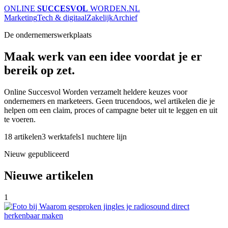
ONLINE
SUCCESVOL
WORDEN
.NL
Marketing
Tech & digitaal
Zakelijk
Archief
De ondernemerswerkplaats
Maak werk van een idee voordat je er
bereik op zet.
Online Succesvol Worden verzamelt heldere keuzes voor
ondernemers en marketeers. Geen trucendoos, wel artikelen die je
helpen om een claim, proces of campagne beter uit te leggen en uit
te voeren.
18 artikelen
3 werktafels
1 nuchtere lijn
Nieuw gepubliceerd
Nieuwe artikelen
1