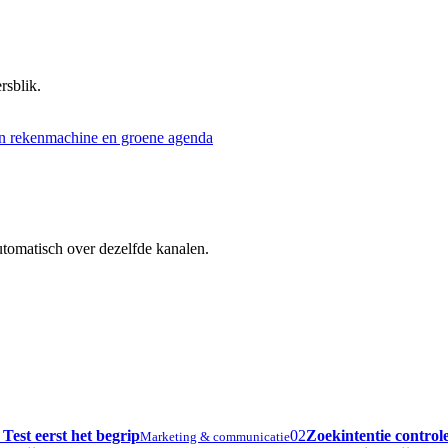
rsblik.
utomatisch over dezelfde kanalen.
est eerst het begrip
02
Zoekintentie controle
Marketing & communicatie