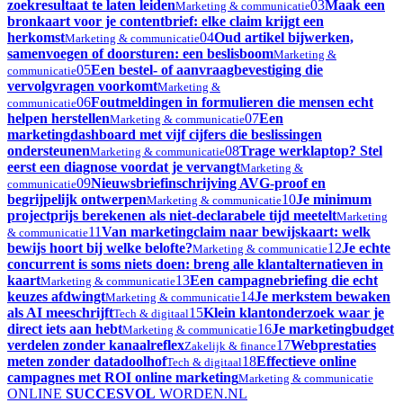
zoekresultaat te laten leiden
03
Maak een
Marketing & communicatie
bronkaart voor je contentbrief: elke claim krijgt een
herkomst
04
Oud artikel bijwerken,
Marketing & communicatie
samenvoegen of doorsturen: een beslisboom
Marketing &
05
Een bestel- of aanvraagbevestiging die
communicatie
vervolgvragen voorkomt
Marketing &
06
Foutmeldingen in formulieren die mensen echt
communicatie
helpen herstellen
07
Een
Marketing & communicatie
marketingdashboard met vijf cijfers die beslissingen
ondersteunen
08
Trage werklaptop? Stel
Marketing & communicatie
eerst een diagnose voordat je vervangt
Marketing &
09
Nieuwsbriefinschrijving AVG-proof en
communicatie
begrijpelijk ontwerpen
10
Je minimum
Marketing & communicatie
projectprijs berekenen als niet-declarabele tijd meetelt
Marketing
11
Van marketingclaim naar bewijskaart: welk
& communicatie
bewijs hoort bij welke belofte?
12
Je echte
Marketing & communicatie
concurrent is soms niets doen: breng alle klantalternatieven in
kaart
13
Een campagnebriefing die echt
Marketing & communicatie
keuzes afdwingt
14
Je merkstem bewaken
Marketing & communicatie
als AI meeschrijft
15
Klein klantonderzoek waar je
Tech & digitaal
direct iets aan hebt
16
Je marketingbudget
Marketing & communicatie
verdelen zonder kanaalreflex
17
Webprestaties
Zakelijk & finance
meten zonder datadoolhof
18
Effectieve online
Tech & digitaal
campagnes met ROI online marketing
Marketing & communicatie
ONLINE
SUCCESVOL
WORDEN
.NL