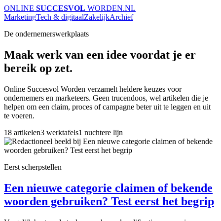
ONLINE
SUCCESVOL
WORDEN
.NL
Marketing
Tech & digitaal
Zakelijk
Archief
De ondernemerswerkplaats
Maak werk van een idee voordat je er
bereik op zet.
Online Succesvol Worden verzamelt heldere keuzes voor
ondernemers en marketeers. Geen trucendoos, wel artikelen die je
helpen om een claim, proces of campagne beter uit te leggen en uit
te voeren.
18 artikelen
3 werktafels
1 nuchtere lijn
Eerst scherpstellen
Een nieuwe categorie claimen of bekende
woorden gebruiken? Test eerst het begrip