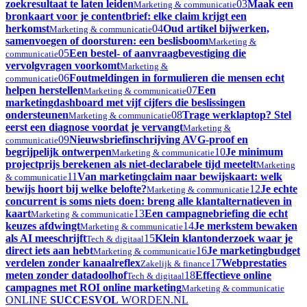
zoekresultaat te laten leiden
03
Maak een
Marketing & communicatie
bronkaart voor je contentbrief: elke claim krijgt een
herkomst
04
Oud artikel bijwerken,
Marketing & communicatie
samenvoegen of doorsturen: een beslisboom
Marketing &
05
Een bestel- of aanvraagbevestiging die
communicatie
vervolgvragen voorkomt
Marketing &
06
Foutmeldingen in formulieren die mensen echt
communicatie
helpen herstellen
07
Een
Marketing & communicatie
marketingdashboard met vijf cijfers die beslissingen
ondersteunen
08
Trage werklaptop? Stel
Marketing & communicatie
eerst een diagnose voordat je vervangt
Marketing &
09
Nieuwsbriefinschrijving AVG-proof en
communicatie
begrijpelijk ontwerpen
10
Je minimum
Marketing & communicatie
projectprijs berekenen als niet-declarabele tijd meetelt
Marketing
11
Van marketingclaim naar bewijskaart: welk
& communicatie
bewijs hoort bij welke belofte?
12
Je echte
Marketing & communicatie
concurrent is soms niets doen: breng alle klantalternatieven in
kaart
13
Een campagnebriefing die echt
Marketing & communicatie
keuzes afdwingt
14
Je merkstem bewaken
Marketing & communicatie
als AI meeschrijft
15
Klein klantonderzoek waar je
Tech & digitaal
direct iets aan hebt
16
Je marketingbudget
Marketing & communicatie
verdelen zonder kanaalreflex
17
Webprestaties
Zakelijk & finance
meten zonder datadoolhof
18
Effectieve online
Tech & digitaal
campagnes met ROI online marketing
Marketing & communicatie
ONLINE
SUCCESVOL
WORDEN
.NL