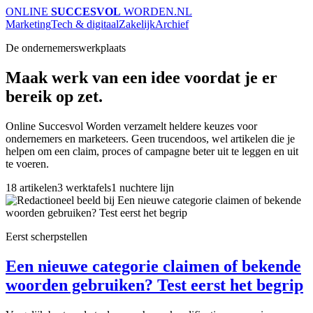
ONLINE
SUCCESVOL
WORDEN
.NL
Marketing
Tech & digitaal
Zakelijk
Archief
De ondernemerswerkplaats
Maak werk van een idee voordat je er
bereik op zet.
Online Succesvol Worden verzamelt heldere keuzes voor
ondernemers en marketeers. Geen trucendoos, wel artikelen die je
helpen om een claim, proces of campagne beter uit te leggen en uit
te voeren.
18 artikelen
3 werktafels
1 nuchtere lijn
Eerst scherpstellen
Een nieuwe categorie claimen of bekende
woorden gebruiken? Test eerst het begrip